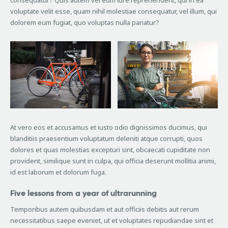
consequatur? Quis autem vel eum iure reprehenderit, qui in ea
voluptate velit esse, quam nihil molestiae consequatur, vel illum, qui
dolorem eum fugiat, quo voluptas nulla pariatur?
At vero eos et accusamus et iusto odio dignissimos ducimus, qui
blanditiis praesentium voluptatum deleniti atque corrupti, quos
dolores et quas molestias excepturi sint, obcaecati cupiditate non
provident, similique sunt in culpa, qui officia deserunt mollitia animi,
id est laborum et dolorum fuga.
Five lessons from a year of ultrarunning
Temporibus autem quibusdam et aut officiis debitis aut rerum
necessitatibus saepe eveniet, ut et voluptates repudiandae sint et