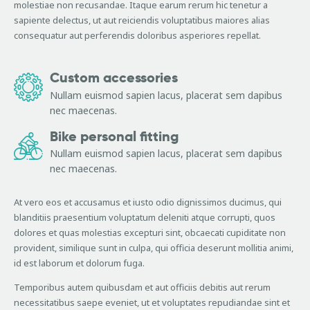
molestiae non recusandae. Itaque earum rerum hic tenetur a
sapiente delectus, ut aut reiciendis voluptatibus maiores alias
consequatur aut perferendis doloribus asperiores repellat.
Custom accessories
Nullam euismod sapien lacus, placerat sem dapibus
nec maecenas.
Bike personal fitting
Nullam euismod sapien lacus, placerat sem dapibus
nec maecenas.
At vero eos et accusamus et iusto odio dignissimos ducimus, qui
blanditiis praesentium voluptatum deleniti atque corrupti, quos
dolores et quas molestias excepturi sint, obcaecati cupiditate non
provident, similique sunt in culpa, qui officia deserunt mollitia animi,
id est laborum et dolorum fuga.
Temporibus autem quibusdam et aut officiis debitis aut rerum
necessitatibus saepe eveniet, ut et voluptates repudiandae sint et