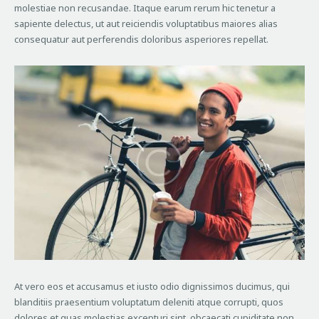
molestiae non recusandae. Itaque earum rerum hic tenetur a
sapiente delectus, ut aut reiciendis voluptatibus maiores alias
consequatur aut perferendis doloribus asperiores repellat.
At vero eos et accusamus et iusto odio dignissimos ducimus, qui
blanditiis praesentium voluptatum deleniti atque corrupti, quos
dolores et quas molestias excepturi sint, obcaecati cupiditate non